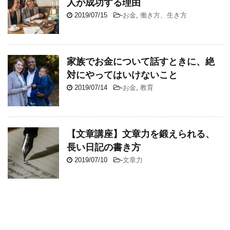
人が成功する理由
2019/07/15
-
お金
,
働き方、生き方
家族でお金について話すときに、絶
対にやってはいけないこと
2019/07/14
-
お金
,
教育
【文章講座】文章力を鍛えられる、
長い日記の書き方
2019/07/10
-
文章力