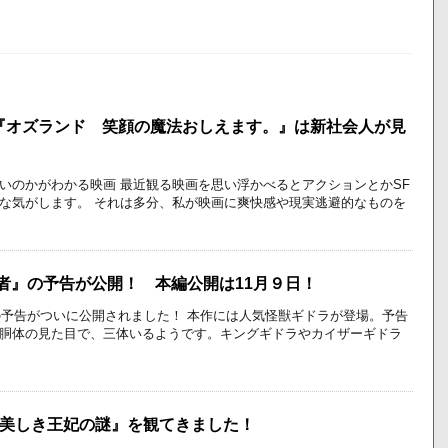
『オズランド 笑顔の魔法おしえます。』は新社会人が見
いのかがわかる映画 最近観る映画を思い浮かべるとアクションとかSF
な気がします。 それは多分、私が映画に爽快感や現実逃避的なものを
喰う者』の予告が公開！ 本編公開は11月９日！
者』の予告がついに公開されました！ 本作には人気怪獣ギドラが登場。予告
胴体の見た目で、三体いるようです。キングギドラやカイザーギドラ
I－美しき王妃の謎』を観てきました！